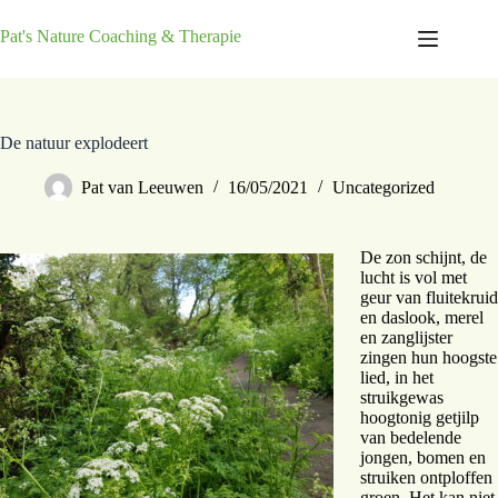
Pat's Nature Coaching & Therapie
De natuur explodeert
Pat van Leeuwen
16/05/2021
Uncategorized
De zon schijnt, de
lucht is vol met
geur van fluitekruid
en daslook, merel
en zanglijster
zingen hun hoogste
lied, in het
struikgewas
hoogtonig getjilp
van bedelende
jongen, bomen en
struiken ontploffen
groen. Het kan niet