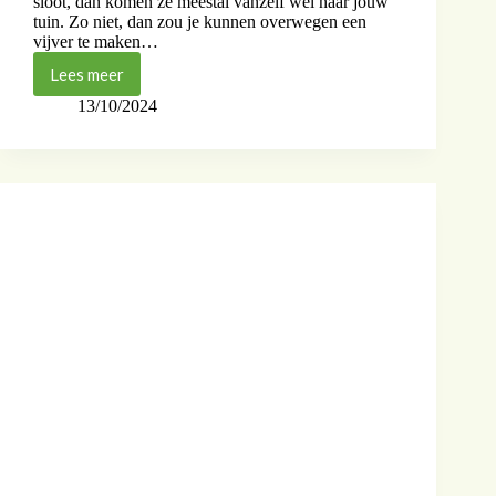
sloot, dan komen ze meestal vanzelf wel naar jouw
tuin. Zo niet, dan zou je kunnen overwegen een
vijver te maken…
Lees meer
13/10/2024