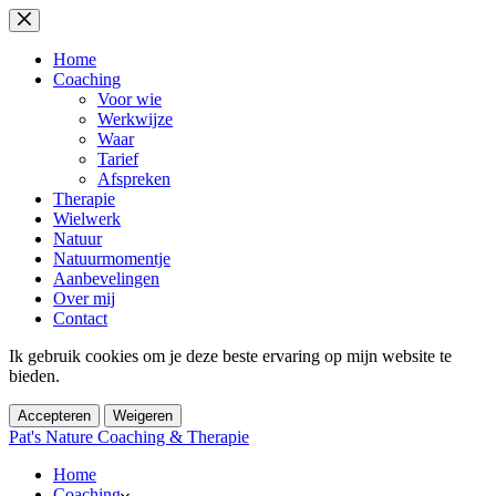
Ga
naar
de
Home
inhoud
Coaching
Voor wie
Werkwijze
Waar
Tarief
Afspreken
Therapie
Wielwerk
Natuur
Natuurmomentje
Aanbevelingen
Over mij
Contact
Ik gebruik cookies om je deze beste ervaring op mijn website te
bieden.
Accepteren
Weigeren
Pat's Nature Coaching & Therapie
Home
Coaching