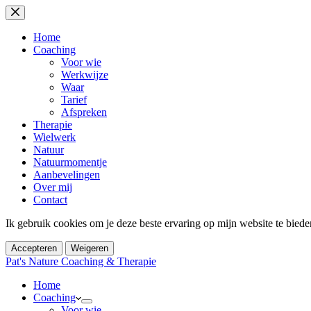
Ga
naar
de
Home
inhoud
Coaching
Voor wie
Werkwijze
Waar
Tarief
Afspreken
Therapie
Wielwerk
Natuur
Natuurmomentje
Aanbevelingen
Over mij
Contact
Ik gebruik cookies om je deze beste ervaring op mijn website te bied
Accepteren
Weigeren
Pat's Nature Coaching & Therapie
Home
Coaching
Voor wie