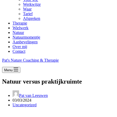
Werkwijze
Waar
Tarief
Afspreken
Therapie
Wielwerk
Natuur
Natuurmomentje
Aanbevelingen
Over mij
Contact
Pat's Nature Coaching & Therapie
Menu
Natuur versus praktijkruimte
Pat van Leeuwen
03/03/2024
Uncategorized