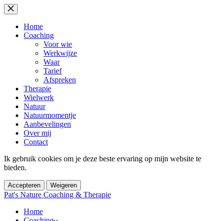
Ga
naar
de
Home
inhoud
Coaching
Voor wie
Werkwijze
Waar
Tarief
Afspreken
Therapie
Wielwerk
Natuur
Natuurmomentje
Aanbevelingen
Over mij
Contact
Ik gebruik cookies om je deze beste ervaring op mijn website te
bieden.
Accepteren
Weigeren
Pat's Nature Coaching & Therapie
Home
Coaching