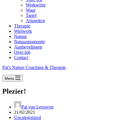
Werkwijze
Waar
Tarief
Afspreken
Therapie
Wielwerk
Natuur
Natuurmomentje
Aanbevelingen
Over mij
Contact
Pat's Nature Coaching & Therapie
Menu
Plezier!
Pat van Leeuwen
21/02/2021
Uncategorized