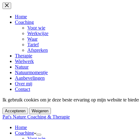
Ga
naar
de
Home
inhoud
Coaching
Voor wie
Werkwijze
Waar
Tarief
Afspreken
Therapie
Wielwerk
Natuur
Natuurmomentje
Aanbevelingen
Over mij
Contact
Ik gebruik cookies om je deze beste ervaring op mijn website te bied
Accepteren
Weigeren
Pat's Nature Coaching & Therapie
Home
Coaching
Voor wie