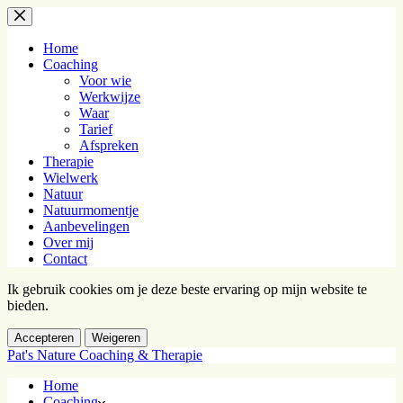
Ga
naar
de
Home
inhoud
Coaching
Voor wie
Werkwijze
Waar
Tarief
Afspreken
Therapie
Wielwerk
Natuur
Natuurmomentje
Aanbevelingen
Over mij
Contact
Ik gebruik cookies om je deze beste ervaring op mijn website te
bieden.
Accepteren
Weigeren
Pat's Nature Coaching & Therapie
Home
Coaching