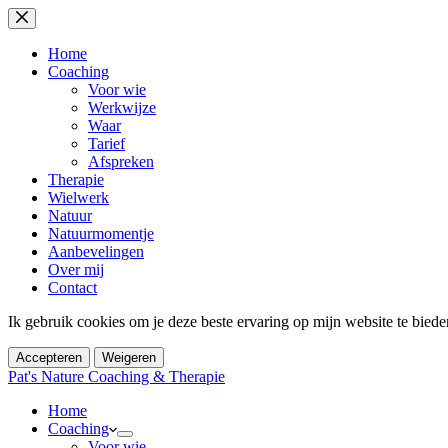
Ga
naar
de
Home
inhoud
Coaching
Voor wie
Werkwijze
Waar
Tarief
Afspreken
Therapie
Wielwerk
Natuur
Natuurmomentje
Aanbevelingen
Over mij
Contact
Ik gebruik cookies om je deze beste ervaring op mijn website te bied
Accepteren
Weigeren
Pat's Nature Coaching & Therapie
Home
Coaching
Voor wie