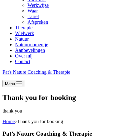
Werkwijze
Waar
Tarief
Afspreken
Therapie
Wielwerk
Natuur
Natuurmomentje
Aanbevelingen
Over mij
Contact
Pat's Nature Coaching & Therapie
Menu
Thank you for booking
thank you
Home
Thank you for booking
Pat’s Nature Coaching & Therapie