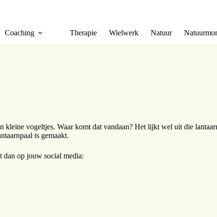
Coaching
Therapie
Wielwerk
Natuur
Natuurmom
 kleine vogeltjes. Waar komt dat vandaan? Het lijkt wel uit die lantaar
antaarnpaal is gemaakt.
et dan op jouw social media: