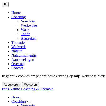
Ga
naar
de
Home
inhoud
Coaching
Voor wie
Werkwijze
Waar
Tarief
Afspreken
Therapie
Wielwerk
Natuur
Natuurmomentje
Aanbevelingen
Over mij
Contact
Ik gebruik cookies om je deze beste ervaring op mijn website te bied
Accepteren
Weigeren
Pat's Nature Coaching & Therapie
Home
Coaching
Voor wie