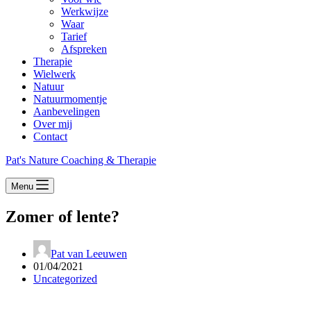
Werkwijze
Waar
Tarief
Afspreken
Therapie
Wielwerk
Natuur
Natuurmomentje
Aanbevelingen
Over mij
Contact
Pat's Nature Coaching & Therapie
Menu
Zomer of lente?
Pat van Leeuwen
01/04/2021
Uncategorized