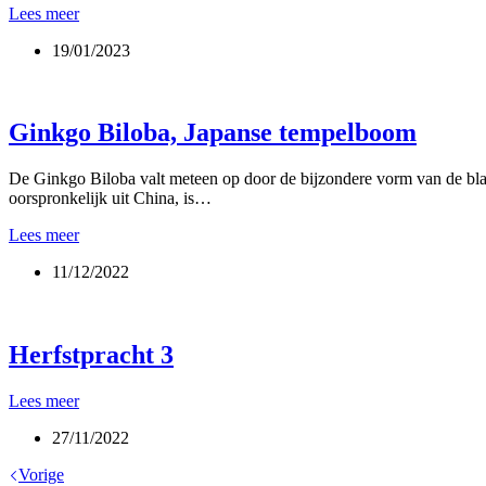
Zonnetjes
Lees meer
in
19/01/2023
de
winter
Ginkgo Biloba, Japanse tempelboom
De Ginkgo Biloba valt meteen op door de bijzondere vorm van de blade
oorspronkelijk uit China, is…
Ginkgo
Lees meer
Biloba,
11/12/2022
Japanse
tempelboom
Herfstpracht 3
Herfstpracht
Lees meer
3
27/11/2022
Vorige