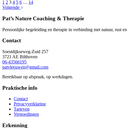
1
2
3
4
5
6
…
14
Volgende
Pat’s Nature Coaching & Therapie
Persoonlijke begeleiding en therapie in verbinding met natuur, rust en
Contact
Soestdijkseweg-Zuid 257
3721 AE Bilthoven
06-43566195
patvleeuwen@gmail.com
Bereikbaar op afspraak, op werkdagen.
Praktische info
Contact
Privacyverklaring
Tarieven
Vergoedingen
Erkenning