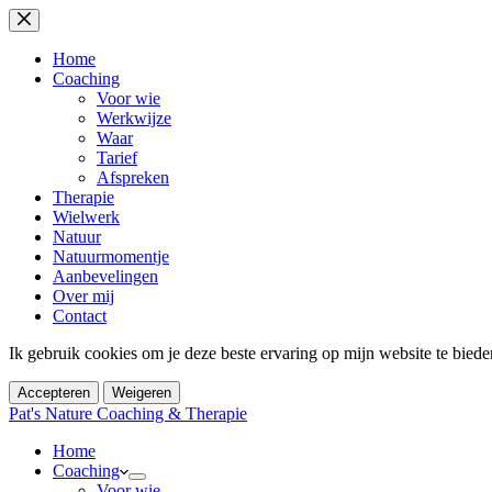
Ga
naar
de
Home
inhoud
Coaching
Voor wie
Werkwijze
Waar
Tarief
Afspreken
Therapie
Wielwerk
Natuur
Natuurmomentje
Aanbevelingen
Over mij
Contact
Ik gebruik cookies om je deze beste ervaring op mijn website te bied
Accepteren
Weigeren
Pat's Nature Coaching & Therapie
Home
Coaching
Voor wie