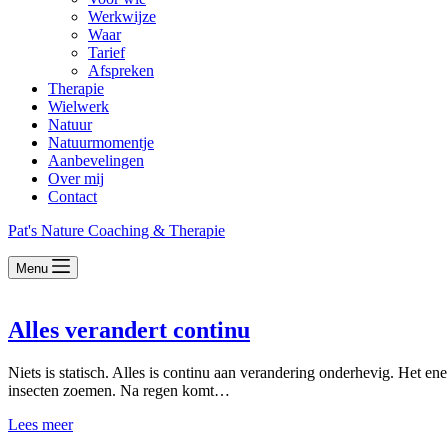
Werkwijze
Waar
Tarief
Afspreken
Therapie
Wielwerk
Natuur
Natuurmomentje
Aanbevelingen
Over mij
Contact
Pat's Nature Coaching & Therapie
Menu
Alles verandert continu
Niets is statisch. Alles is continu aan verandering onderhevig. Het en
insecten zoemen. Na regen komt…
Alles
Lees meer
verandert